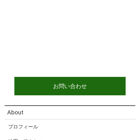
鎌ヶ谷市富岡葬儀社、鎌ヶ谷市右京塚葬儀社、鎌ヶ谷
市東初富葬儀社、鎌ヶ谷市丸山葬儀社、鎌ヶ谷市北初
富葬儀社、鎌ヶ谷市初富本町葬儀社、鎌ヶ谷市中央葬
儀社、鎌ヶ谷市南初富葬儀社、鎌ヶ谷市東初富葬儀
社、鎌ヶ谷市初富葬儀社、鎌ヶ谷市東鎌ヶ谷葬儀社、
鎌ヶ谷市新鎌ヶ谷葬儀社、鎌ヶ谷市葬儀社、船橋市南
三咲葬儀社、馬込沢葬儀社、鎌ヶ谷葬儀社、新鎌ヶ谷
葬儀社、塚田葬儀社、新船橋葬儀社
お問い合わせ
About
プロフィール