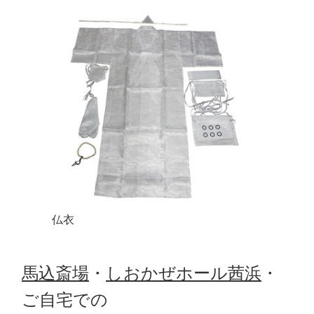
仏衣
馬込斎場
・
しおかぜホール茜浜
・
ご自宅での