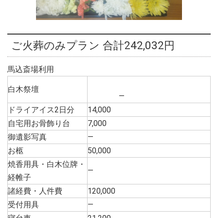
ご火葬のみプラン 合計242,032円
馬込斎場利用
白木祭壇
―
ドライアイス2日分
14,000
自宅用お骨飾り台
7,000
御遺影写真
―
お柩
50,000
焼香用具・白木位牌・
―
経帷子
諸経費・人件費
120,000
受付用具
―