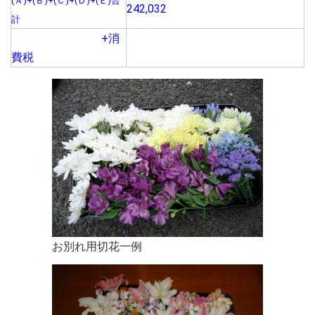
(Ａ)+(Ｂ)+(Ｃ)+(Ｄ)+(Ｅ)合
242,032
計
+消
費税
お別れ用切花一例