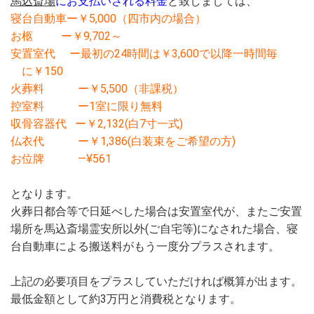
馬込斎場
にお支払いされる料金
と致しましては、
寝台自動車ー￥5,000（四市内の場合）
お柩 ー￥9,702～
安置室代 ー最初の24時間は￥3,600で以降一時間毎
に￥150
火葬料 ー￥5,500（非課税）
控室料 ー1室に限り無料
収骨容器代 ー￥2,132(白7寸一式)
仏衣代 ー￥1,386(白装束をご希望の方)
お位牌 —¥561
となります。
火葬日都合等で日延べした場合は安置室代が、またご安置
場所を馬込斎場霊安所以外(ご自宅等)になされた場合、寝
台自動車による搬送料がもう一度分プラスされます。
上記の必要項目をプラスしていただければ概算が出ます。
最低金額として約3万円と消費税となります。