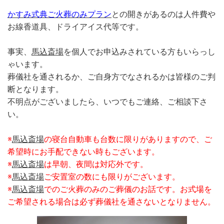
かすみ式典ご火葬のみプラン
との開きがあるのは人件費や
お線香道具、ドライアイス代等です。
事実、
馬込斎場
を個人でお申込みされている方もいらっし
ゃいます。
葬儀社を通されるか、ご自身方でなされるかは皆様のご判
断となります。
不明点がございましたら、いつでもご連絡、ご相談下さ
い。
※
馬込斎場
の寝台自動車も台数に限りがありますので、ご
希望時にお手配できな
い時もございます。
※
馬込斎場
は早朝、夜間は対応外です。
※
馬込斎場
ご安置室の数にも限りがございます。
※
馬込斎場
でのご火葬のみのご葬儀のお話です。お式場を
ご希望される場合は必ず
葬儀社を通さないとなりません。