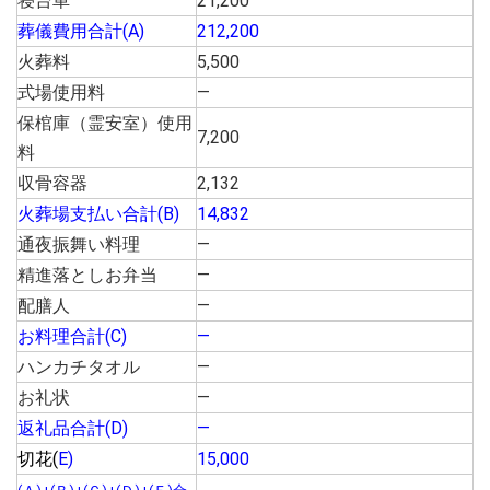
寝台車
21,200
葬儀費用合計(A)
212,200
火葬料
5,500
式場使用料
―
保棺庫（霊安室）使用
7,200
料
収骨容器
2,132
火葬場支払い合計(B)
14,832
通夜振舞い料理
―
精進落としお弁当
―
配膳人
―
お料理合計(C)
—
ハンカチタオル
―
お礼状
―
返礼品合計(D)
—
切花(
E)
15,000