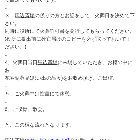
↓
３、
馬込斎場
の係りの方とお話をして、火葬日を決めて下
さい。
同時に役所にて火葬許可書を発行してもらってください。
(役所に提出前に死亡届けのコピーを必ず取っておいてく
ださい。)
↓
4、火葬日当日
馬込斎場
に来場していただき、お柩の中に
お
花や副葬品(思い出の品々)をお収め頂き、ご出棺。
↓
５、ご火葬中は控室にて休憩。
↓
6、ご収骨、散会。
と、この様な流れとなります。