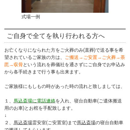
式場一例
ご自身で全てを執り行われる方へ
お亡くなりになられた方をご火葬のみ(直葬)で送る事を希
望されているご家族の方は、
ご搬送→ご安置→ご火葬→荼
毘→収骨
という流れを葬儀社を通さずにご自身でお申込み
から各手続きまで行う事も出来ます。
ご家族様にもしもの時があった時の流れと致しましては、
１、
馬込斎場に電話連絡
を入れ、寝台自動車(ご遺体搬送
用のお車)とお棺を手配致します。
↓
２、
馬込斎場
霊安室(ご安置室)まで
馬込斎場
の寝台自動車
で搬送してもらいます。