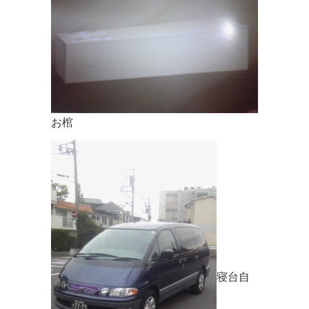
お棺
寝台自